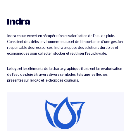
Aller
au
contenu
Indra
Indra est un expert en récupération et valorisation de l’eau de pluie.
Conscient des défis environnementaux et de l’importance d’une gestion
responsable des ressources, Indra propose des solutions durables et
économiques pour collecter, stocker et réutiliser l’eau pluviale.
Le logo et les éléments de la charte graphique illustrent la revalorisation
de l’eau de pluie à travers divers symboles, tels que les flèches
présentes sur le logo et le choix des couleurs.