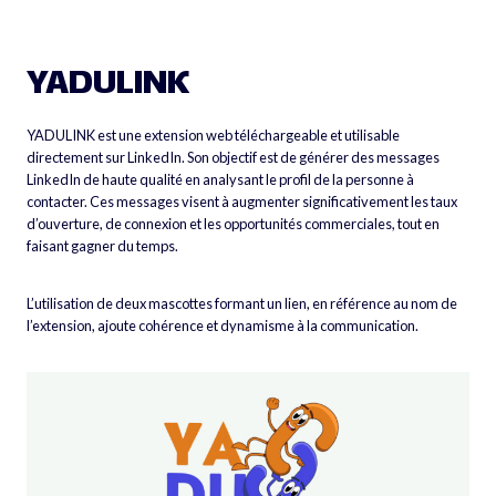
Aller
au
contenu
YADULINK
YADULINK est une extension web téléchargeable et utilisable
directement sur LinkedIn. Son objectif est de générer des messages
LinkedIn de haute qualité en analysant le profil de la personne à
contacter. Ces messages visent à augmenter significativement les taux
d’ouverture, de connexion et les opportunités commerciales, tout en
faisant gagner du temps.
L’utilisation de deux mascottes formant un lien, en référence au nom de
l’extension, ajoute cohérence et dynamisme à la communication.